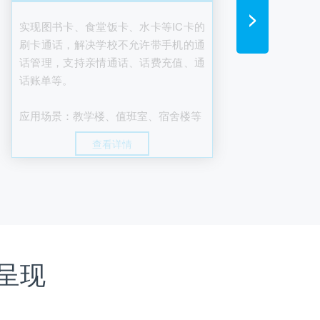
>
实现图书卡、食堂饭卡、水卡等IC卡的
一
刷卡通话，解决学校不允许带手机的通
话管理，支持亲情通话、话费充值、通
实
智
话账单等。
费
为
费
师
应用场景：教学楼、值班室、宿舍楼等
用，
供
查看详情
的
应
校
费、
平台
呈现