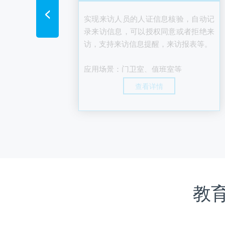
<
实现对学生扫码评价或卫生宿舍评比，
实现来访人员的人证信息核验，自动记
系统
记录得分信息及评价内容，支持千人千
录来访信息，可以授权同意或者拒绝来
码、综评一张表等
访，支持来访信息提醒，来访报表等。
道、人
子学生
应用场景：学生日常行为评比、教室或
应用场景：门卫室、值班室等
实现学
宿舍评比等
查看详情
离考勤
查看详情
到离信
勤报表
教学
、宿舍
教