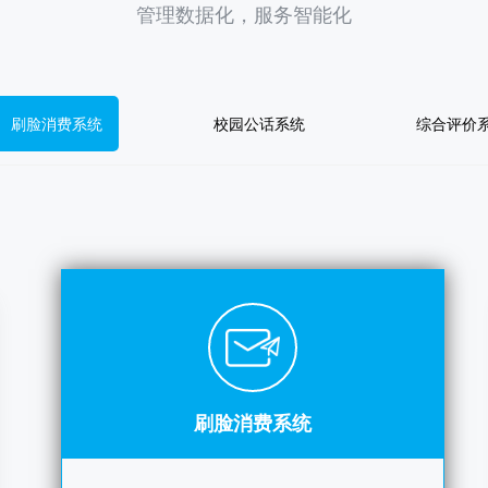
管理数据化，服务智能化
绪，我们为你守护每一处细节！
定有“护航”，工作人员全程在线等你~
刷脸消费系统
校园公话系统
综合评价
队已就位
平安高考！
1
2
刷脸消费系统