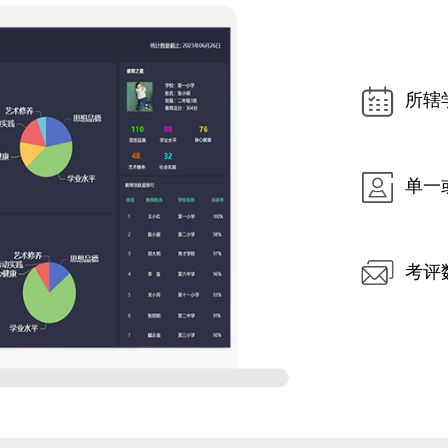
所辖
单一
考评