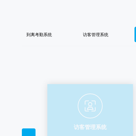
开学倒计时 | 智慧校园已就
新生报到不用慌！智慧校园绑
到离考勤系统
访客管理系统
迎新现场 | 智慧校园服务团
领导带队实地巡检，技术护航
综合评价系统
访客管理系统