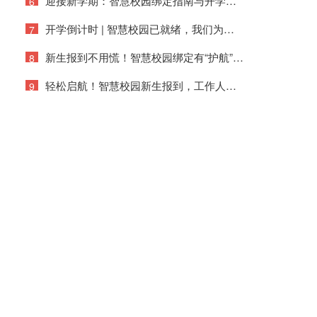
迎接新学期：智慧校园绑定指南与开学准备就绪
6
开学倒计时 | 智慧校园已就绪，我们为你守护每一处细节！
7
新生报到不用慌！智慧校园绑定有“护航”，工作人员全程在线等你~
8
轻松启航！智慧校园新生报到，工作人员全程同步支撑，一键绑定畅享便捷！​
9