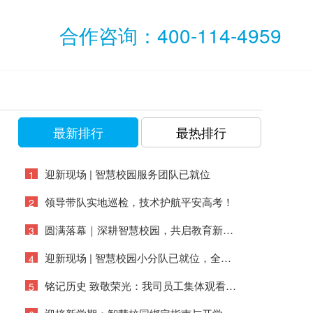
合作咨询：400-114-4959
最新排行
最热排行
迎新现场 | 智慧校园服务团队已就位
1
领导带队实地巡检，技术护航平安高考！
2
圆满落幕｜深耕智慧校园，共启教育新篇——万物互联亮相第87届中国教育装备展
3
迎新现场 | 智慧校园小分队已就位，全力保障开学季！
4
铭记历史 致敬荣光：我司员工集体观看抗战胜利80周年阅兵盛况
5